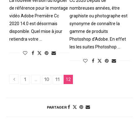
La nouvelle version du logiciel
CC 2020 Depuis de
de référence pour le montage
nombreuses années, être
vidéo Adobe Première Cc
graphiste ou photographe est
2020 14.0 est désormais
synonyme de connaître la
disponible. Quel mise à jour
gamme de produits
retiendra votre …
Photoshop d’Adobe. En effet
les les suites Photoshop …
1
…
10
11
12
PARTAGER