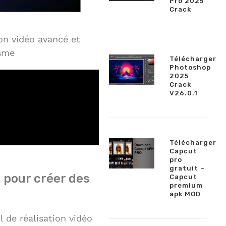
Pro 2025
Crack
ion vidéo avancé et
isme
Télécharger
Photoshop
2025
Crack
V26.0.1
Télécharger
Capcut
pro
gratuit –
 pour créer des
Capcut
premium
apk MOD
l de réalisation vidéo