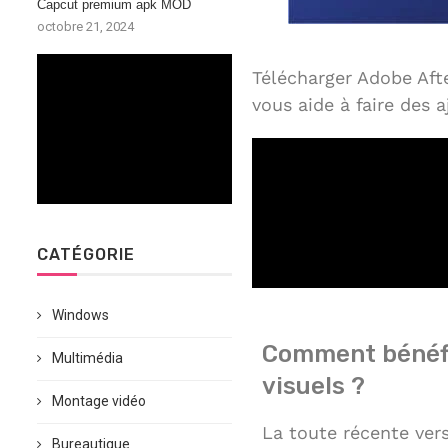
Capcut premium apk MOD
octobre 21, 2024
Télécharger Adobe Afte
vous aide à faire des 
CATÉGORIE
Windows
Comment bénéfic
Multimédia
visuels ?
Montage vidéo
La toute récente vers
Bureautique