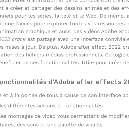
 paramètres d’animation et de la composition créati
 à créer et partager des dessins animés et des eff
nels pour les séries, la télé et le Web. De même, a
onne l’accès pour explorer toutes vos ressources c
’animation graphique et aussi des vidéos Adobe Sto
022
crack
est partagé avec une interface convivial
mises à jour. De plus, Adobe after effect 2022 cra
cation des fichiers médias professionnels. Ce logic
énéficier de ces fonctionnalités. Utile pour créer de
fonctionnalités d’Adobe after effects 
e et à la portée de tous à cause de son interface ac
s différentes actions et fonctionnalités.
les montages de vidéo vous permettant de modifier 
aires, des sons et une palette de visuels.