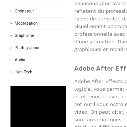
beaucoup plus avancé
reflètent du professi
Ordinateur
tache de compiler, de
Modélisation
visuellement accroch
professionnelle avec 
Graphisme
d’une animation. Dans
Photographie
graphiques et recadre
Audio
Adobe After Ef
High Tech
Adobe After Effects 
logiciel vous permet 
effet, vous pouvez co
cet outil vous octro
vidéo. On peut citer,
sont automatiques.