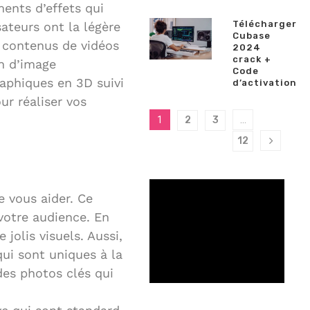
ents d’effets qui
Télécharger
sateurs ont la légère
Cubase
s contenus de vidéos
2024
crack +
n d’image
Code
raphiques en 3D suivi
d’activation
ur réaliser vos
1
2
3
…
12
 vous aider. Ce
 votre audience. En
jolis visuels. Aussi,
ui sont uniques à la
des photos clés qui