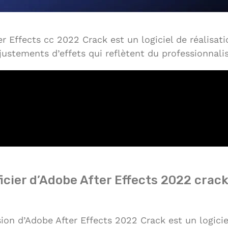
r Effects cc 2022 Crack est un logiciel de réalisat
ajustements d’effets qui reflètent du professionnal
ier d’Adobe After Effects 2022 crack
ion d’Adobe After Effects 2022 Crack est un logicie