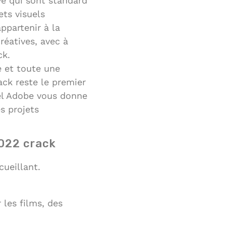
ve qui sont standard
ets visuels
ppartenir à la
réatives, avec à
ck.
e et toute une
ck reste le premier
iel Adobe vous donne
s projets
2022 crack
cueillant.
les films, des