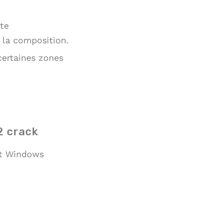
tte
e la composition.
certaines zones
2 crack
ft Windows