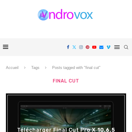
Accueil
Tags
Posts tagged with "final cut"
FINAL CUT
Télécharger Final Cut Pro X
10.6.5