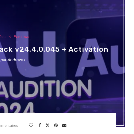
édia
Windows
ack v24.4.0.045 + Activation
t par
Androvox
mmentaires