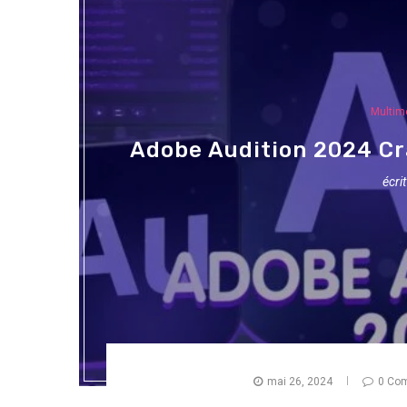
Multim
Adobe Audition 2024 Cr
écri
mai 26, 2024
0 Co